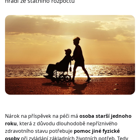
hradí ze státního rozpočtu
Nárok na příspěvek na péči má
osoba starší jednoho
roku
, která z důvodu dlouhodobě nepříznivého
zdravotního stavu potřebuje
pomoc jiné fyzické
osoby
při zvládání základních životních potřeb. Tedy