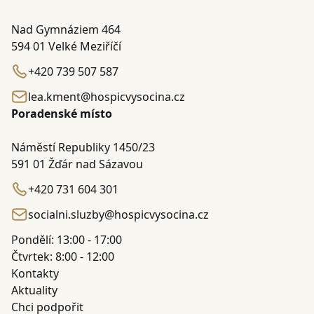
Nad Gymnáziem 464
594 01 Velké Meziříčí
+420 739 507 587
lea.kment@hospicvysocina.cz
Poradenské místo
Náměstí Republiky 1450/23
591 01 Žďár nad Sázavou
+420 731 604 301
socialni.sluzby@hospicvysocina.cz
Pondělí: 13:00 - 17:00
Čtvrtek: 8:00 - 12:00
Kontakty
Aktuality
Chci podpořit