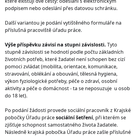
které existují dvě cesty: odeslání s elektronickým
podpisem nebo odeslání přes datovou schránku.
Další variantou je podání vytištěného formuláře na
příslušná pracoviště úřadu práce.
Výše příspěvku závisí na stupni závislosti.
Tyto
stupně závislosti se hodnotí podle počtu základních
životních potřeb, které žadatel není schopen bez cizí
pomoci zvládat (mobilita, orientace, komunikace,
stravování, oblékání a obouvání, tělesná hygiena,
výkon fyziologické potřeby, péče o zdraví, osobní
aktivity a péče o domácnost - ta se neposuzuje u osob
do 18 let).
Po podání žádosti provede sociální pracovník z Krajské
pobočky Úřadu práce
sociální šetření
, při kterém se
zjišťuje schopnost samostatného života žadatele.
Následně krajská pobočka Úřadu práce zašle příslušné