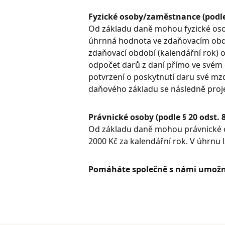
Fyzické osoby/zaměstnance (podle 
Od základu daně mohou fyzické oso
úhrnná hodnota ve zdaňovacím obdob
zdaňovací období (kalendářní rok) 
odpočet darů z daní přímo ve svém 
potvrzení o poskytnutí daru své mzd
daňového základu se následně proje
Právnické osoby (podle § 20 odst. 
Od základu daně mohou právnické o
2000 Kč za kalendářní rok. V úhrnu 
Pomáháte společně s námi umožnit s