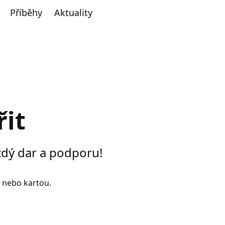
Příběhy
Aktuality
řit
ždý dar a podporu!
nebo kartou.