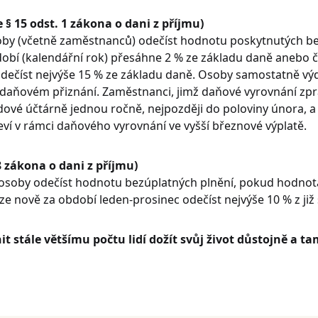
§ 15 odst. 1 zákona o dani z příjmu)
by (včetně zaměstnanců) odečíst hodnotu poskytnutých bez
í (kalendářní rok) přesáhne 2 % ze základu daně anebo čin
odečíst nejvýše 15 % ze základu daně. Osoby samostatně výd
daňovém přiznání. Zaměstnanci, jimž daňové vyrovnání zpr
ové účtárně jednou ročně, nejpozději do poloviny února, a t
ví v rámci daňového vyrovnání ve vyšší březnové výplatě.
8 zákona o dani z příjmu)
soby odečíst hodnotu bezúplatných plnění, pokud hodnota
lze nově za období leden-prosinec odečíst nejvýše 10 % z ji
tále většímu počtu lidí dožít svůj život důstojně a tam,