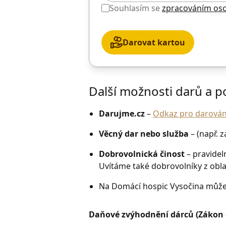
Souhlasím se
zpracováním oso
Darovat kartou
Další možnosti darů a 
Darujme.cz
–
Odkaz pro darování
Věcný dar nebo služba
– (např. 
Dobrovolnická činost
– pravidel
Uvítáme také dobrovolníky z oblas
Na Domácí hospic Vysočina můžet
Daňové zvýhodnění dárců (Zákon o