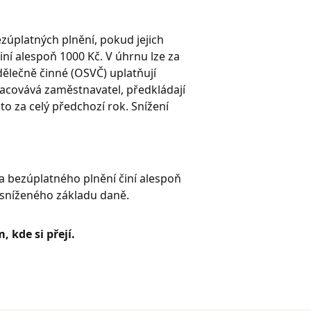
úplatných plnění, pokud jejich
í alespoň 1000 Kč. V úhrnu lze za
ělečně činné (OSVČ) uplatňují
acovává zaměstnavatel, předkládají
o za celý předchozí rok. Snížení
 bezúplatného plnění činí alespoň
ž sníženého základu daně.
 kde si přejí.