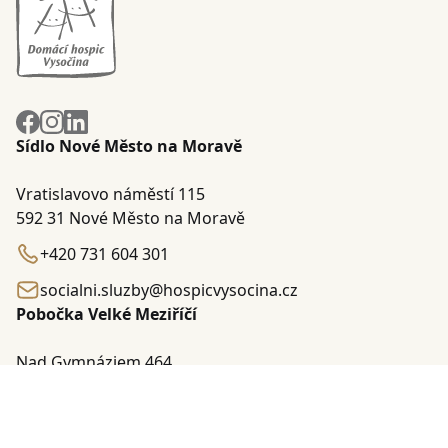
Sídlo Nové Město na Moravě
Vratislavovo náměstí 115
592 31 Nové Město na Moravě
+420 731 604 301
socialni.sluzby@hospicvysocina.cz
Pobočka Velké Meziříčí
Nad Gymnáziem 464
594 01 Velké Meziříčí
+420 739 507 587